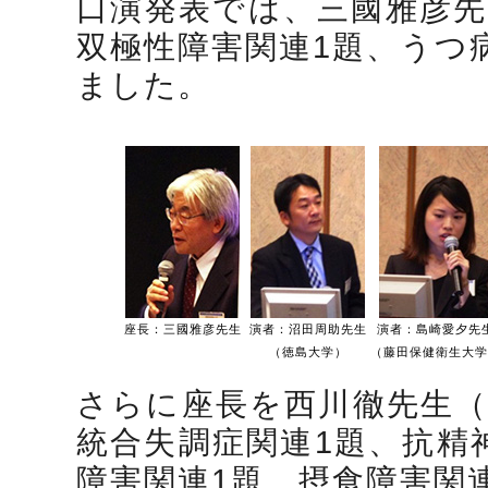
口演発表では、三國雅彦先
双極性障害関連1題、うつ
ました。
座長：三國雅彦先生
演者：沼田周助先生
演者：島崎愛夕先
（徳島大学）
（藤田保健衛生大学
さらに座長を西川徹先生（
統合失調症関連1題、抗精
障害関連1題、摂食障害関