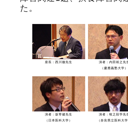
た。
座長：西川徹先生
演者：内田裕之先
（慶應義塾大学）
演者：坂寄健先生
演者：牧之段学先
（日本医科大学）
（奈良県立医科大学