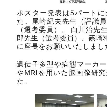
座長：松下正明先生
ポスター発表は5パートに
た。尾崎紀夫先生（評議員
（選考委員）、 白川治先
郎先生（選考委員）、篠崎
に座長をお願いいたしまし
遺伝子多型や病態マーカー
やMRIを用いた脳画像研
た。