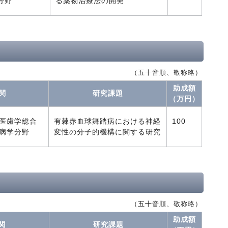
分野
る薬物治療法の開発
（五十音順、敬称略）
助成額
関
研究課題
（万円）
医歯学総合
有棘赤血球舞踏病における神経
100
病学分野
変性の分子的機構に関する研究
（五十音順、敬称略）
助成額
関
研究課題