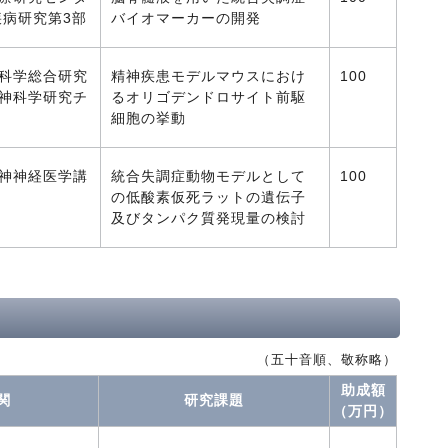
疾病研究第3部
バイオマーカーの開発
科学総合研究
精神疾患モデルマウスにおけ
100
神科学研究チ
るオリゴデンドロサイト前駆
細胞の挙動
神神経医学講
統合失調症動物モデルとして
100
の低酸素仮死ラットの遺伝子
及びタンパク質発現量の検討
（五十音順、敬称略）
助成額
関
研究課題
（万円）