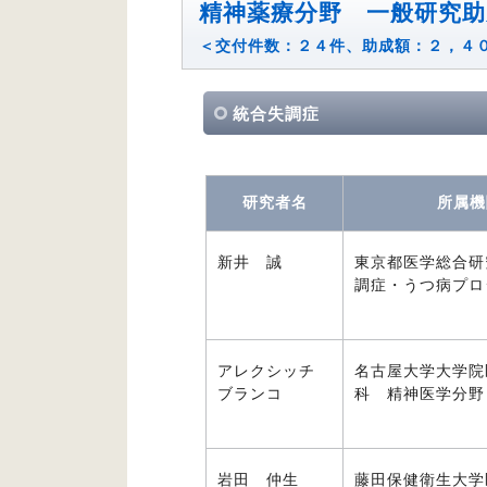
精神薬療分野 一般研究助
＜交付件数：２４件、助成額：２，４
統合失調症
研究者名
所属機
新井 誠
東京都医学総合研
調症・うつ病プロ
アレクシッチ
名古屋大学大学院
ブランコ
科 精神医学分野
岩田 仲生
藤田保健衛生大学