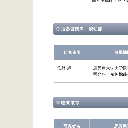
高次脳機能病態学
脳器質疾患・認知症
研究者名
所属機
佐野 輝
鹿児島大学大学院
研究科 精神機能
物質依存
研究者名
所属機