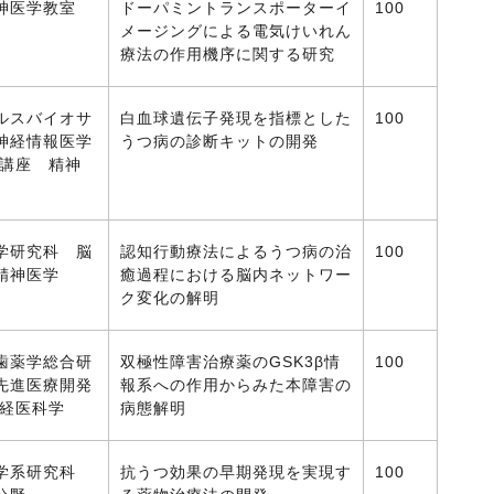
神医学教室
ドーパミントランスポーターイ
100
メージングによる電気けいれん
療法の作用機序に関する研究
ルスバイオサ
白血球遺伝子発現を指標とした
100
神経情報医学
うつ病の診断キットの開発
学講座 精神
学研究科 脳
認知行動療法によるうつ病の治
100
精神医学
癒過程における脳内ネットワー
ク変化の解明
歯薬学総合研
双極性障害治療薬のGSK3β情
100
先進医療開発
報系への作用からみた本障害の
経医科学
病態解明
医学系研究科
抗うつ効果の早期発現を実現す
100