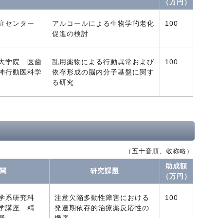
（万円）
症センター
アルコールによる生物学的老化
100
促進の検討
大学院 医歯
乱用薬物による行動異常および
100
神行動医科学
依存形成の脳内分子基盤に関す
る研究
（五十音順、敬称略）
助成額
関
研究課題
（万円）
医学系研究科
注意欠陥多動性障害における
100
学講座 精
発達期依存的治療薬反応性の