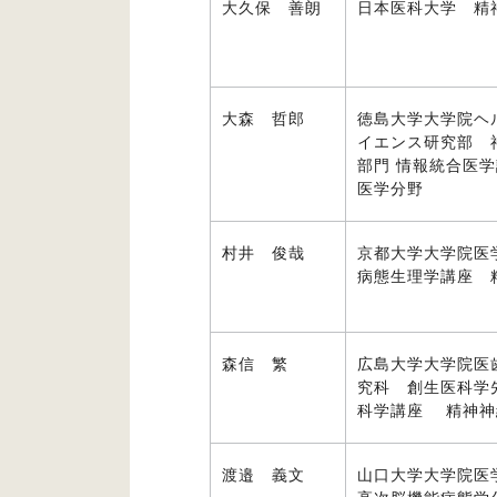
大久保 善朗
日本医科大学 精
大森 哲郎
徳島大学大学院ヘ
イエンス研究部 
部門 情報統合医
医学分野
村井 俊哉
京都大学大学院医
病態生理学講座 
森信 繁
広島大学大学院医
究科 創生医科学
科学講座 精神神
渡邉 義文
山口大学大学院