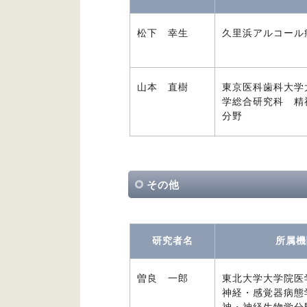
松下 幸生
久里浜アルコール
山本 直樹
東京医科歯科大学
学総合研究科 精
分野
その他
研究者名
所属機
曽良 一郎
東北大学大学院
神経・感覚器病態