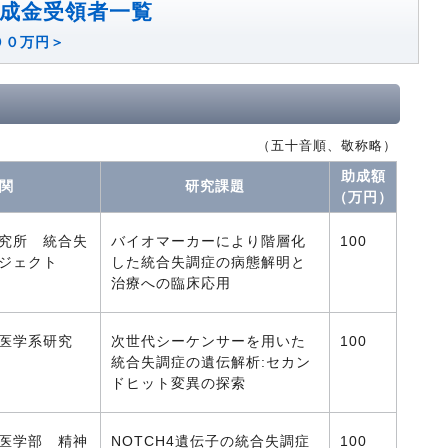
成金受領者一覧
００万円＞
（五十音順、敬称略）
助成額
関
研究課題
（万円）
究所 統合失
バイオマーカーにより階層化
100
ジェクト
した統合失調症の病態解明と
治療への臨床応用
医学系研究
次世代シーケンサーを用いた
100
統合失調症の遺伝解析:セカン
ドヒット変異の探索
医学部 精神
NOTCH4遺伝子の統合失調症
100