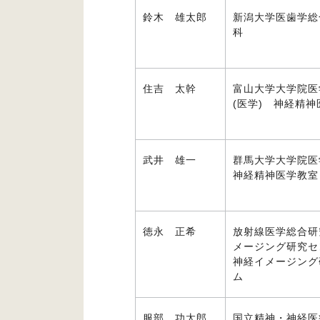
鈴木 雄太郎
新潟大学医歯学総
科
住吉 太幹
富山大学大学院医
(医学) 神経精
武井 雄一
群馬大学大学院
神経精神医学教室
徳永 正希
放射線医学総合研
メージング研究セ
神経イメージング
ム
服部 功太郎
国立精神・神経医