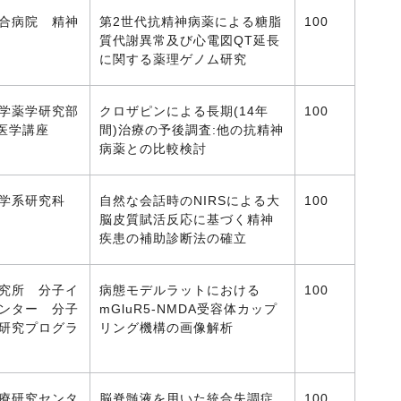
合病院 精神
第2世代抗精神病薬による糖脂
100
質代謝異常及び心電図QT延長
に関する薬理ゲノム研究
学薬学研究部
クロザピンによる長期(14年
100
神医学講座
間)治療の予後調査:他の抗精神
病薬との比較検討
医学系研究科
自然な会話時のNIRSによる大
100
脳皮質賦活反応に基づく精神
疾患の補助診断法の確立
究所 分子イ
病態モデルラットにおける
100
ンター 分子
mGluR5-NMDA受容体カップ
研究プログラ
リング機構の画像解析
療研究センタ
脳脊髄液を用いた統合失調症
100