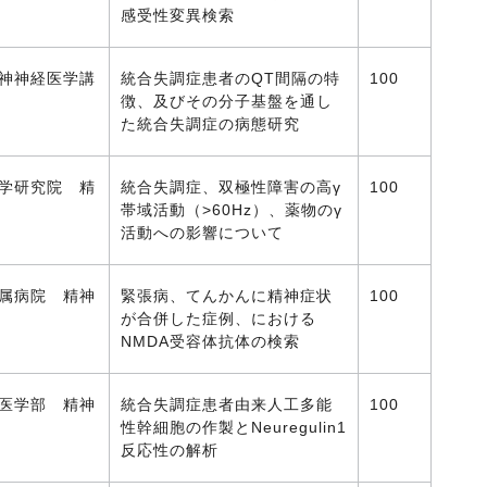
感受性変異検索
神神経医学講
統合失調症患者のQT間隔の特
100
徴、及びその分子基盤を通し
た統合失調症の病態研究
学研究院 精
統合失調症、双極性障害の高γ
100
帯域活動（>60Hz）、薬物のγ
活動への影響について
属病院 精神
緊張病、てんかんに精神症状
100
が合併した症例、における
NMDA受容体抗体の検索
医学部 精神
統合失調症患者由来人工多能
100
性幹細胞の作製とNeuregulin1
反応性の解析