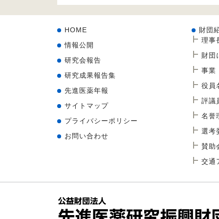
HOME
財団
理事
情報公開
財団
研究会報告
事業
研究成果報告集
役員
先進医薬年報
評議
サイトマップ
名誉
プライバシーポリシー
選考
お問い合わせ
賛助
交通