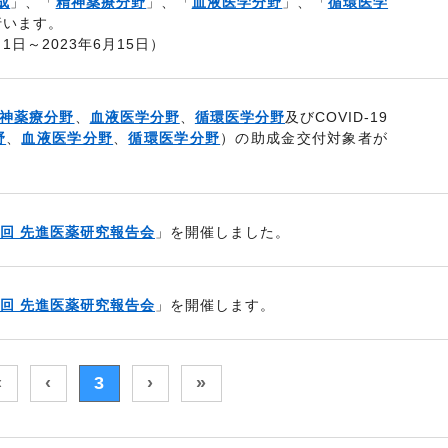
成
」、「
精神薬療分野
」、「
血液医学分野
」、「
循環医学
行います。
1日～2023年6月15日）
神薬療分野
、
血液医学分野
、
循環医学分野
及びCOVID-19
野
、
血液医学分野
、
循環医学分野
）の助成金交付対象者が
回 先進医薬研究報告会
」を開催しました。
回 先進医薬研究報告会
」を開催します。
«
‹
3
›
»