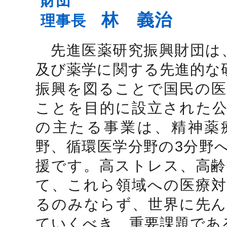
財団
林 義治
理事長
先進医薬研究振興財団は
及び薬学に関する先進的な
振興を図ることで国民の医
ことを目的に設立された公
の主たる事業は、精神薬
野、循環医学分野の3分野
援です。高ストレス、高齢
て、これら領域への医療対
るのみならず、世界に先ん
ていくべき、重要課題であ