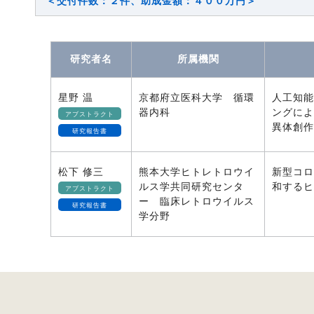
＜交付件数：２件、助成金額：４００万円＞
研究者名
所属機関
星野 温
京都府立医科大学 循環
人工知能
器内科
ングによ
アブストラクト
異体創作
研究報告書
松下 修三
熊本大学ヒトレトロウイ
新型コロナ
ルス学共同研究センタ
和するヒ
アブストラクト
ー 臨床レトロウイルス
研究報告書
学分野