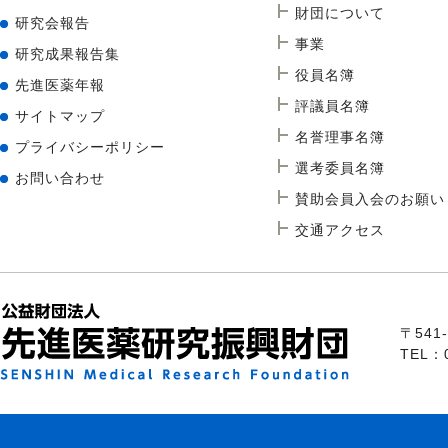
財団について
研究会報告
事業
研究成果報告集
役員名簿
先進医薬年報
評議員名簿
サイトマップ
名誉理事名簿
プライバシーポリシー
選考委員名簿
お問い合わせ
賛助会員入会のお願い
交通アクセス
〒54
TEL：0