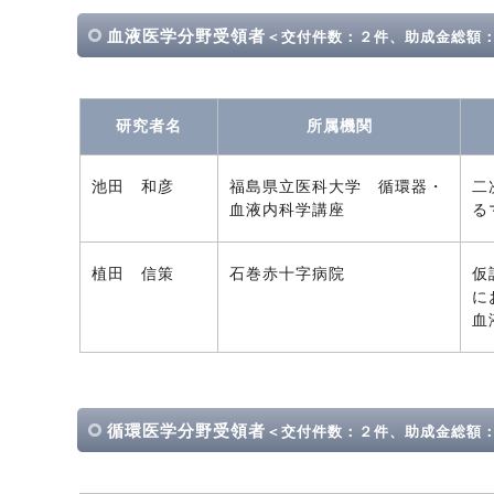
血液医学分野受領者
＜交付件数：２件、助成金総額
研究者名
所属機関
池田 和彦
福島県立医科大学 循環器・
二
血液内科学講座
る
植田 信策
石巻赤十字病院
仮
に
血
循環医学分野受領者
＜交付件数：２件、助成金総額