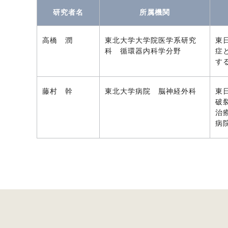
研究者名
所属機関
高橋 潤
東北大学大学院医学系研究
東
科 循環器内科学分野
症
す
藤村 幹
東北大学病院 脳神経外科
東
破
治
病