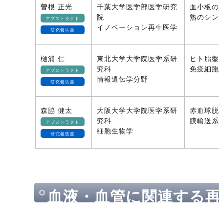
曽根 正光
千葉大学医学部医学研究
血小板の
院
熟のシン
アブストラクト
イノベーション再生医学
研究報告書
樋浦 仁
東北大学大学院医学系研
ヒト胎盤
究科
免疫細胞
アブストラクト
情報遺伝学分野
研究報告書
森脇 健太
大阪大学大学院医学系研
赤血球脱
究科
膜輸送系
アブストラクト
細胞生物学
研究報告書
血液・血管に関連する