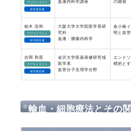
血液内科学講座
の開発
アブストラクト
研究報告書
柏木 浩和
大阪大学大学院医学系研
血小板イ
究科
明と血管
アブストラクト
血液・腫瘍内科学
研究報告書
吉岡 和晃
金沢大学医薬保健研究域
エンドソ
医学系
標的とす
アブストラクト
血管分子生理学分野
研究報告書
輸血・細胞療法とその