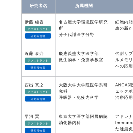
研究者名
所属機関
伊藤 綾香
名古屋大学環境医学研究
細胞内脂
所
患の新た
アブストラクト
分子代謝医学分野
研究報告書
近藤 泰介
慶應義塾大学医学部
代謝リプ
微生物学・免疫学教室
ルメモリ
アブストラクト
への応用
研究報告書
西出 真之
大阪大学大学院医学系研
ANCA
究科
ェックポ
アブストラクト
呼吸器・免疫内科学
治療応用
研究報告書
早河 翼
東京大学医学部附属病院
アドレナ
消化器内科
Immuno
アブストラクト
た腫瘍免
研究報告書