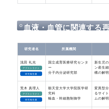
血液・血管に関連する
研究者名
所属機関
浅田 礼光
国立成育医療研究センタ
新生児の
ー
ン産生細
アブストラクト
分子内分泌研究部
構の解明
研究報告書
荒木 真理人
順天堂大学大学院医学研
変異型分
究科
るサイト
アブストラクト
輸血・幹細胞制御学
ムの解明
研究報告書