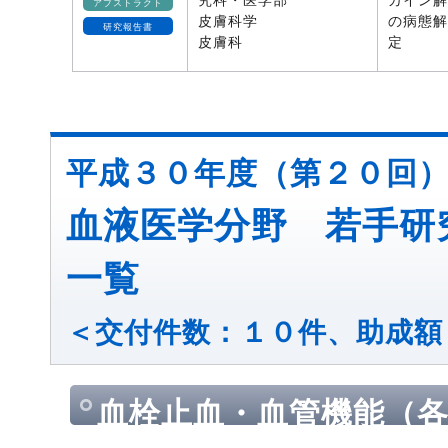
究科・医学部
カイン解
アブストラクト
皮膚科学
の病態解
研究報告書
皮膚科
定
平成３０年度（第２０回
血液医学分野 若手研
一覧
＜交付件数：１０件、助成額
血栓止血・血管機能（