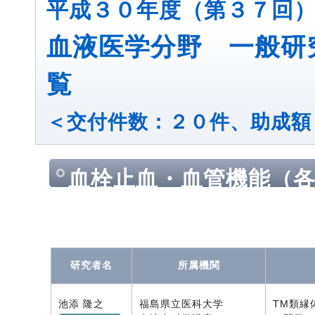
平成３０年度（第３７回
血液医学分野 一般研
覧
＜交付件数：２０件、助成額
血栓止血・血管機能（
態など）とその関連領
研究者名
所属機関
池添 隆之
福島県立医科大学
TM類縁