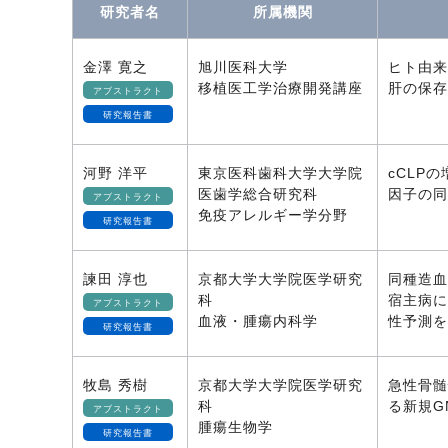
研究者名
所属機関
金澤 寛之
旭川医科大学
ヒト由来
移植医工学治療開発講座
肝の保存
アブストラクト
研究報告書
河野 洋平
東京医科歯科大学大学院
cCLP
医歯学総合研究科
因子の同
アブストラクト
免疫アレルギー学分野
研究報告書
諫田 淳也
京都大学大学院医学研究
同種造血
科
宿主病に
アブストラクト
血液・腫瘍内科学
性予測を
研究報告書
牧島 秀樹
京都大学大学院医学研究
急性骨髄
科
る新規G
アブストラクト
腫瘍生物学
研究報告書