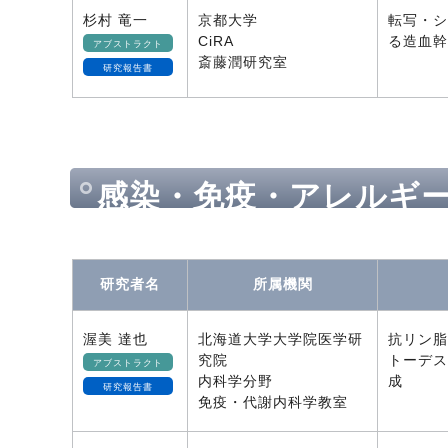
杉村 竜一
京都大学
転写・シ
CiRA
る造血幹
アブストラクト
斎藤潤研究室
研究報告書
感染・免疫・アレルギ
研究者名
所属機関
渥美 達也
北海道大学大学院医学研
抗リン脂
究院
トーデス
アブストラクト
内科学分野
成
研究報告書
免疫・代謝内科学教室