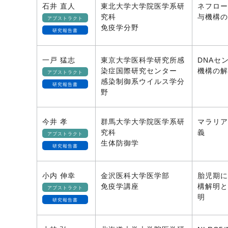
石井 直人
東北大学大学院医学系研
ネフロー
究科
与機構の
アブストラクト
免疫学分野
研究報告書
一戸 猛志
東京大学医科学研究所感
DNAセ
染症国際研究センター
機構の解
アブストラクト
感染制御系ウイルス学分
研究報告書
野
今井 孝
群馬大学大学院医学系研
マラリア
究科
義
アブストラクト
生体防御学
研究報告書
小内 伸幸
金沢医科大学医学部
胎児期に
免疫学講座
構解明と
アブストラクト
明
研究報告書