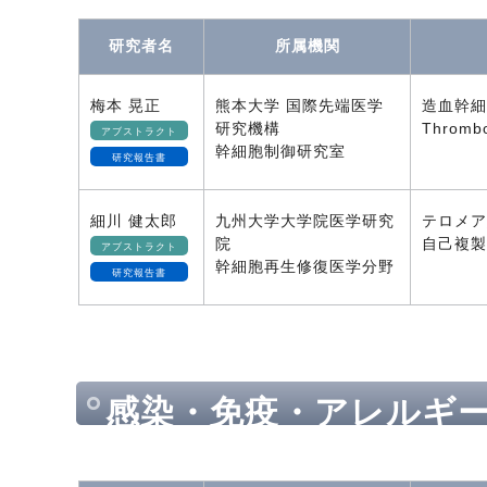
研究者名
所属機関
梅本 晃正
熊本大学 国際先端医学
造血幹細
研究機構
Throm
アブストラクト
幹細胞制御研究室
研究報告書
細川 健太郎
九州大学大学院医学研究
テロメア
院
自己複製
アブストラクト
幹細胞再生修復医学分野
研究報告書
感染・免疫・アレルギ