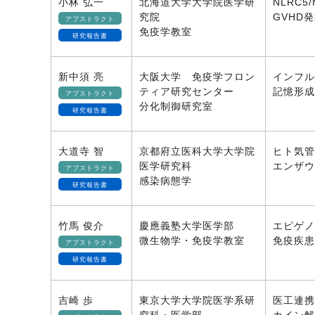
小林 弘一
北海道大学大学院医学研
NLRC5/M
究院
GVHD
アブストラクト
免疫学教室
研究報告書
新中須 亮
大阪大学 免疫学フロン
インフル
ティア研究センター
記憶形成
アブストラクト
分化制御研究室
研究報告書
大道寺 智
京都府立医科大学大学院
ヒト気管
医学研究科
エンザウ
アブストラクト
感染病態学
研究報告書
竹馬 俊介
慶應義塾大学医学部
エピゲノ
微生物学・免疫学教室
免疫疾患
アブストラクト
研究報告書
吉崎 歩
東京大学大学院医学系研
医工連携